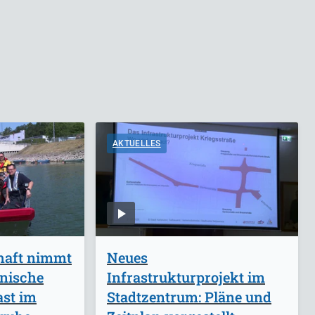
AKTUELLES
haft nimmt
Neues
inische
Infrastrukturprojekt im
ast im
Stadtzentrum: Pläne und