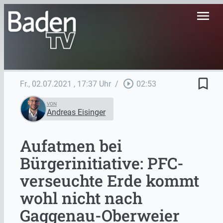
menu
bookmark_border
play_circle_outline
Fr., 02.07.2021
, 17:37 Uhr
/
02:53
VON
Andreas Eisinger
Aufatmen bei
Bürgerinitiative: PFC-
verseuchte Erde kommt
wohl nicht nach
Gaggenau-Oberweier