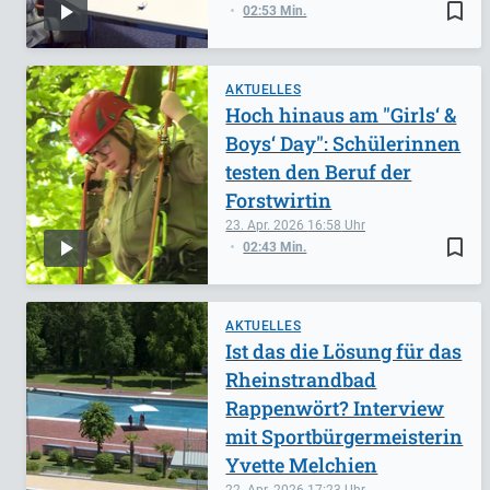
bookmark_border
02:53 Min.
AKTUELLES
Hoch hinaus am "Girls‘ &
Boys‘ Day": Schülerinnen
testen den Beruf der
Forstwirtin
23. Apr. 2026
16:58
bookmark_border
02:43 Min.
AKTUELLES
Ist das die Lösung für das
Rheinstrandbad
Rappenwört? Interview
mit Sportbürgermeisterin
Yvette Melchien