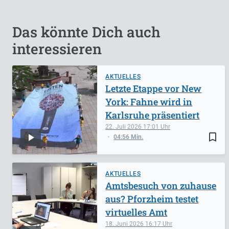
Das könnte Dich auch
interessieren
AKTUELLES
Letzte Etappe vor New
York: Fahne wird in
Karlsruhe präsentiert
22. Juli 2026
17:01
bookmark_border
04:56 Min.
AKTUELLES
Amtsbesuch von zuhause
aus? Pforzheim testet
virtuelles Amt
18. Juni 2026
16:17