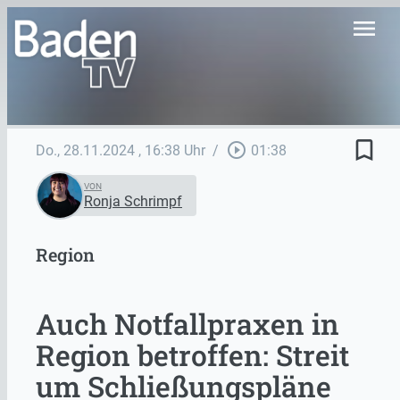
menu
bookmark_border
play_circle_outline
Do., 28.11.2024
, 16:38 Uhr
/
01:38
VON
Ronja Schrimpf
Region
Auch Notfallpraxen in
Region betroffen: Streit
um Schließungspläne