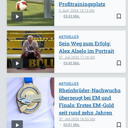
Profitrainingsplatz
5. Aug. 2026
14:13
bookmark_border
02:43 Min.
AKTUELLES
Sein Weg zum Erfolg:
Alex Alselo im Portrait
31. Juli 2026
17:18
bookmark_border
03:45 Min.
AKTUELLES
Rheinbrüder-Nachwuchs
überzeugt bei EM und
Finals: Erstes EM-Gold
seit rund zehn Jahren
31. Juli 2026
16:53
bookmark_border
03:01 Min.