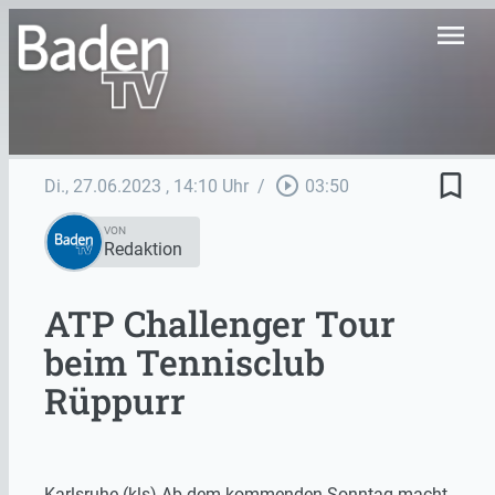
menu
bookmark_border
play_circle_outline
Di., 27.06.2023
, 14:10 Uhr
/
03:50
VON
Redaktion
ATP Challenger Tour
beim Tennisclub
Rüppurr
Karlsruhe (kls) Ab dem kommenden Sonntag macht