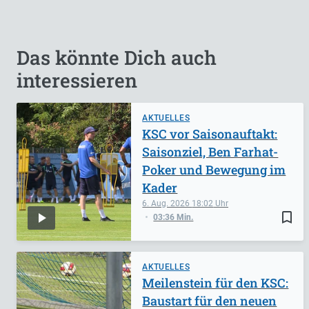
Das könnte Dich auch
interessieren
AKTUELLES
KSC vor Saisonauftakt:
Saisonziel, Ben Farhat-
Poker und Bewegung im
Kader
6. Aug. 2026
18:02
bookmark_border
03:36 Min.
AKTUELLES
Meilenstein für den KSC:
Baustart für den neuen