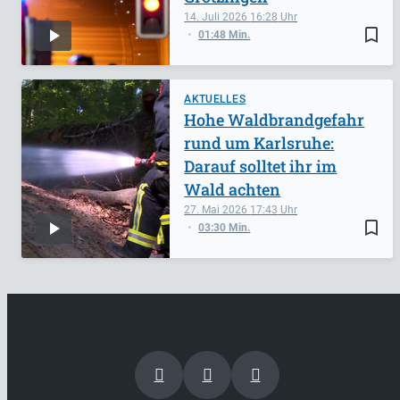
14. Juli 2026
16:28
bookmark_border
01:48 Min.
AKTUELLES
Hohe Waldbrandgefahr
rund um Karlsruhe:
Darauf solltet ihr im
Wald achten
27. Mai 2026
17:43
bookmark_border
03:30 Min.