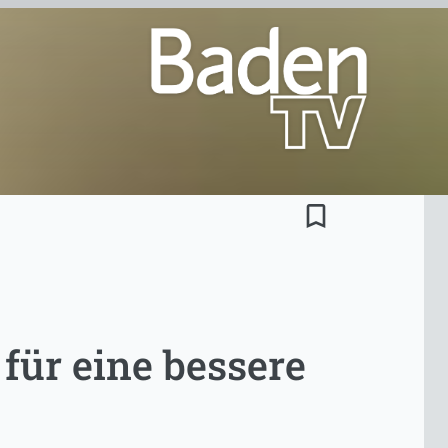
bookmark_border
 für eine bessere