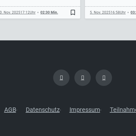
bookmark_border
0. Nov. 2025
17:12
02:30 Min.
5. Nov. 2025
16:58
03:
AGB
Datenschutz
Impressum
Teilnahm