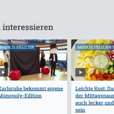
 interessieren
BADEN TV STELLT VOR
BADEN TV STELLT VOR
Karlsruhe bekommt eigene
Leichte Kost: Da
Monopoly-Edition
der Mittagspau
auch lecker un
sein