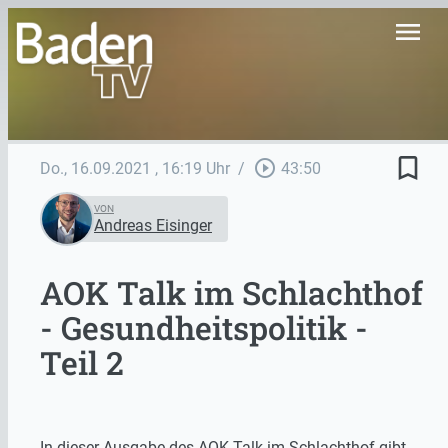
menu
bookmark_border
play_circle_outline
Do., 16.09.2021
, 16:19 Uhr
/
43:50
VON
Andreas Eisinger
AOK Talk im Schlachthof
- Gesundheitspolitik -
Teil 2
In dieser Ausgabe des AOK Talk im Schlachthof gibt