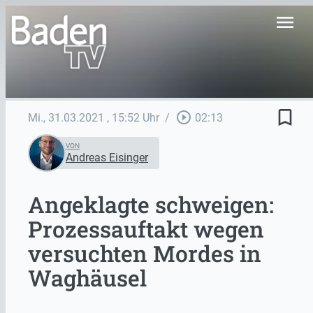
menu
bookmark_border
play_circle_outline
Mi., 31.03.2021
, 15:52 Uhr
/
02:13
VON
Andreas Eisinger
Angeklagte schweigen:
Prozessauftakt wegen
versuchten Mordes in
Waghäusel