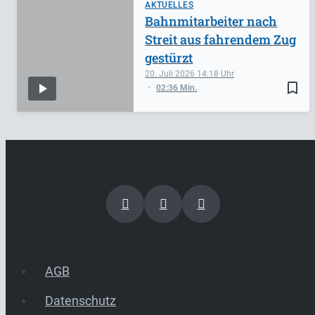
AKTUELLES
Bahnmitarbeiter nach
Streit aus fahrendem Zug
gestürzt
20. Juli 2026
14:18
bookmark_border
02:36 Min.
AGB
Datenschutz