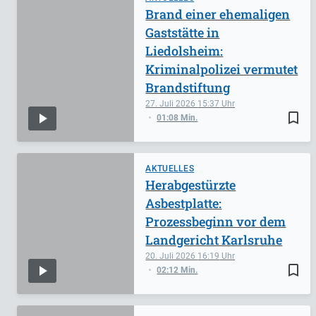
Brand einer ehemaligen
Gaststätte in
Liedolsheim:
Kriminalpolizei vermutet
Brandstiftung
27. Juli 2026
15:37
bookmark_border
01:08 Min.
AKTUELLES
Herabgestürzte
Asbestplatte:
Prozessbeginn vor dem
Landgericht Karlsruhe
20. Juli 2026
16:19
bookmark_border
02:12 Min.