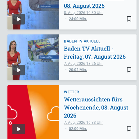
08. August 2026
8. Aug. 2026
10:30
bookmark_border
24:00 Min.
BADEN TV AKTUELL
Baden TV Aktuell -
Freitag, 07. August 2026
7. Aug. 2026
18:26
bookmark_border
20:02 Min.
WETTER
Wetteraussichten fürs
Wochenende, 08. August
2026
7. Aug. 2026
16:33
bookmark_border
02:00 Min.