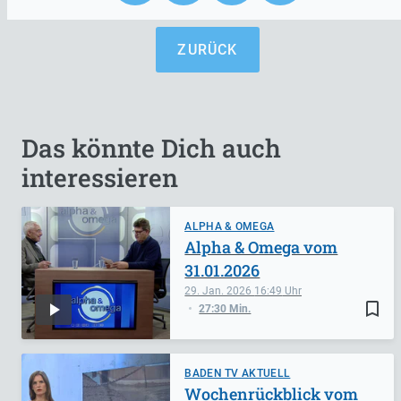
ZURÜCK
Das könnte Dich auch
interessieren
ALPHA & OMEGA
Alpha & Omega vom
31.01.2026
29. Jan. 2026
16:49
bookmark_border
27:30 Min.
BADEN TV AKTUELL
Wochenrückblick vom