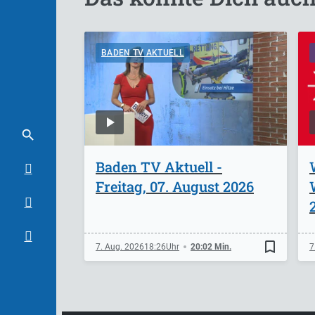
BADEN TV AKTUELL
Baden TV Aktuell -
Freitag, 07. August 2026
bookmark_border
7. Aug. 2026
18:26
20:02 Min.
7