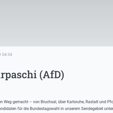
line
04:34
rpaschi (AfD)
en Weg gemacht – von Bruchsal, über Karlsruhe, Rastatt und Pf
andidaten für die Bundestagswahl in unserem Sendegebiet unte