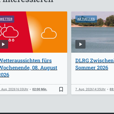
WETTER
AKTUELLES
Wetteraussichten fürs
DLRG Zwischen
Wochenende, 08. August
Sommer 2026
2026
bookmark_border
. Aug. 2026
16:33
02:00 Min.
7. Aug. 2026
14:35
03