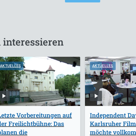
 interessieren
AKTUELLES
AKTUELLES
Letzte Vorbereitungen auf
Independent Da
der Freilichtbühne: Das
Karlsruher Film
planen die
möchte vollko