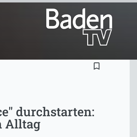
bookmark_border
e" durchstarten:
 Alltag