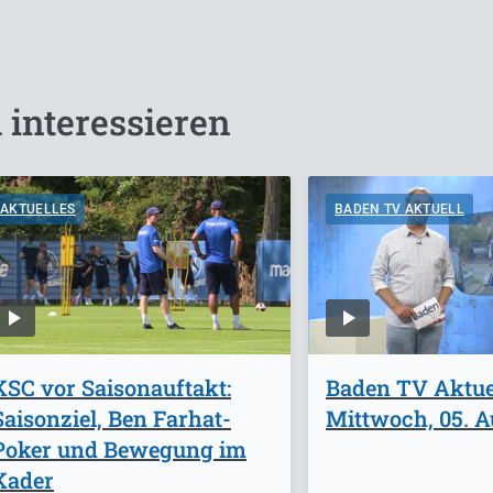
 interessieren
AKTUELLES
BADEN TV AKTUELL
KSC vor Saisonauftakt:
Baden TV Aktuel
Saisonziel, Ben Farhat-
Mittwoch, 05. A
Poker und Bewegung im
Kader