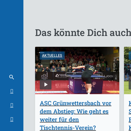
Das könnte Dich auch
AKTUELLES
ASC Grünwettersbach vor
dem Abstieg: Wie geht es
weiter für den
Tischtennis-Verein?