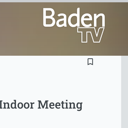
bookmark_border
 Indoor Meeting