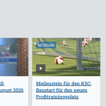
AKTUELLES
l,
Meilenstein für den KSC:
ugust 2026
Baustart für den neuen
Profitrainingsplatz