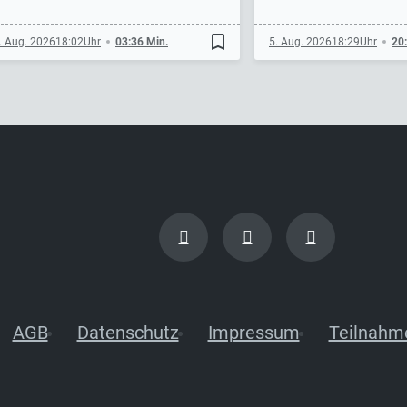
bookmark_border
. Aug. 2026
18:02
03:36 Min.
5. Aug. 2026
18:29
20
AGB
Datenschutz
Impressum
Teilnahm