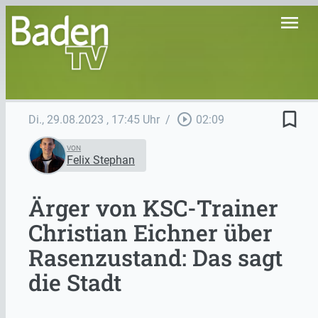
menu
bookmark_border
play_circle_outline
Di., 29.08.2023
, 17:45 Uhr
/
02:09
VON
Felix Stephan
Ärger von KSC-Trainer
Christian Eichner über
Rasenzustand: Das sagt
die Stadt