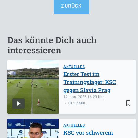
ZURÜCK
Das könnte Dich auch
interessieren
AKTUELLES
Erster Test im
Trainingslager: KSC
gegen Slavia Prag
12. Jan. 2026
16:20
bookmark_border
01:17 Min.
AKTUELLES
KSC vor schwerem