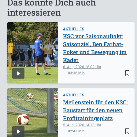
Das könnte Dich auch
interessieren
AKTUELLES
KSC vor Saisonauftakt:
Saisonziel, Ben Farhat-
Poker und Bewegung im
Kader
6. Aug. 2026
18:02
bookmark_border
03:36 Min.
AKTUELLES
Meilenstein für den KSC:
Baustart für den neuen
Profitrainingsplatz
5. Aug. 2026
14:13
bookmark_border
02:43 Min.