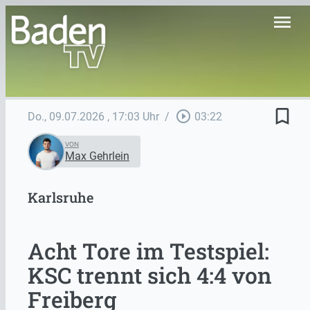
menu
bookmark_border
play_circle_outline
Do., 09.07.2026
, 17:03 Uhr
/
03:22
VON
Max Gehrlein
Karlsruhe
Acht Tore im Testspiel:
KSC trennt sich 4:4 von
Freiberg