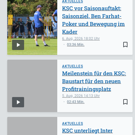
AKTUELLES
KSC vor Saisonauftakt:
Saisonziel, Ben Farhat-
Poker und Bewegung im
Kader
6. Aug. 2026
18:02
bookmark_border
03:36 Min.
AKTUELLES
Meilenstein für den KSC:
Baustart für den neuen
Profitrainingsplatz
5. Aug. 2026
14:13
bookmark_border
02:43 Min.
AKTUELLES
KSC unterliegt Inter