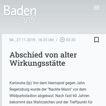
menu
bookmark_border
play_circle_outline
Mi., 27.11.2019
, 16:25 Uhr
/
03:30
Abschied von alter
Wirkungsstätte
Karlsruhe (lp) Vor dem Heimspiel gegen Jahn
Regensburg wurde der "Nackte Mann" vor dem
Wildparkstadion abgebaut. Nach fast 60 Jahren
bekommt das Wahrzeichen und der Treffpunkt für