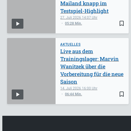
Mailand knapp im
Testspiel-Highlight
27. Juli 2026
14:07
bookmark_border
05:28 Min.
AKTUELLES
Live aus dem
Trainingslager: Marvin
Wanitzek über die
Vorbereitung für die neue
Saison
14. Juli 2026
16:00
bookmark_border
06:44 Min.