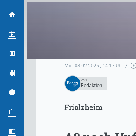
play_circle_out
Mo., 03.02.2025
, 14:17 Uhr
/
VON
Redaktion
Friolzheim