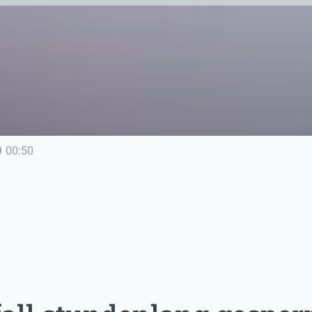
line
00:50