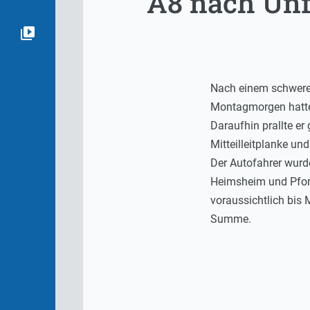
A8 nach Unf
Nach einem schweren 
Montagmorgen hatte 
Daraufhin prallte e
Mitteilleitplanke un
Der Autofahrer wurde
Heimsheim und Pforz
voraussichtlich bis
Summe.