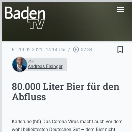
menu
bookmark_border
play_circle_outline
Fr., 19.02.2021
, 14:14 Uhr
/
02:34
VON
Andreas Eisinger
80.000 Liter Bier für den
Abfluss
Karlsruhe (hb) Das Corona-Virus macht auch vor dem
wohl beliebtesten Deutschen Gut – dem Bier nicht