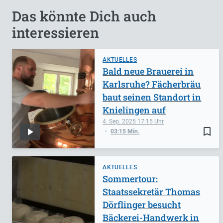
Das könnte Dich auch
interessieren
AKTUELLES
Bald neue Brauerei in
Karlsruhe? Fächerbräu
baut seinen Standort in
Knielingen auf
4. Sep. 2025
17:15
bookmark_border
03:15 Min.
AKTUELLES
Sommertour:
Staatssekretär Thomas
Dörflinger besucht
Bäckerei-Handwerk in