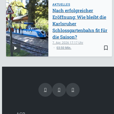
AKTUELLES
Nach erfolgreicher
Eröffnung: Wie bleibt die
Karlsruher
Schlossgartenbahn fit für
die Saison?
7. Apr. 2026
17:17
bookmark_border
03:50 Min.