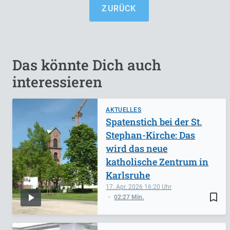
ZURÜCK
Das könnte Dich auch
interessieren
AKTUELLES
Spatenstich bei der St.
Stephan-Kirche: Das
wird das neue
katholische Zentrum in
Karlsruhe
17. Apr. 2026
16:20
bookmark_border
02:27 Min.