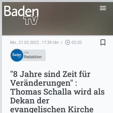
menu
bookmark_border
play_circle_outline
Mo., 21.02.2022
, 17:39 Uhr
/
02:20
VON
Redaktion
"8 Jahre sind Zeit für
Veränderungen" :
Thomas Schalla wird als
Dekan der
evangelischen Kirche