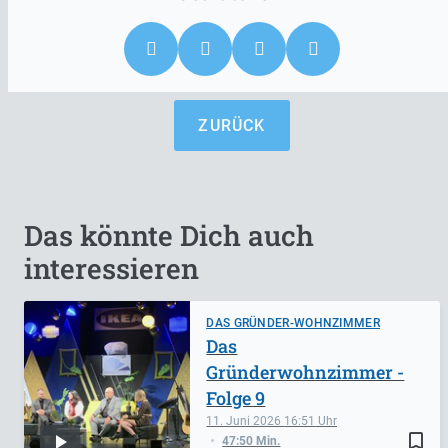
ZURÜCK
Das könnte Dich auch
interessieren
DAS GRÜNDER-WOHNZIMMER
Das
Gründerwohnzimmer -
Folge 9
11. Juni 2026
16:51
bookmark_border
47:50 Min.