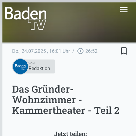
menu
bookmark_border
play_circle_outline
Do., 24.07.2025
, 16:01 Uhr
/
26:52
VON
Redaktion
Das Gründer-
Wohnzimmer -
Kammertheater - Teil 2