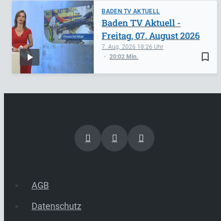
BADEN TV AKTUELL
Baden TV Aktuell -
Freitag, 07. August 2026
7. Aug. 2026
18:26
bookmark_border
20:02 Min.
AGB
Datenschutz