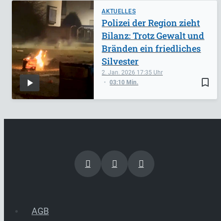
AKTUELLES
Polizei der Region zieht
Bilanz: Trotz Gewalt und
Bränden ein friedliches
Silvester
2. Jan. 2026
17:35
bookmark_border
03:10 Min.
AGB