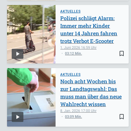
AKTUELLES
Polizei schlägt Alarm:
Immer mehr Kinder
unter 14 Jahren fahren
trotz Verbot E-Scooter
1. Juni 2026
16:59
bookmark_border
03:12 Min.
AKTUELLES
Noch acht Wochen bis
zur Landtagswahl: Das
muss man über das neue
Wahlrecht wissen
8. Jan. 2026
17:00
bookmark_border
03:09 Min.