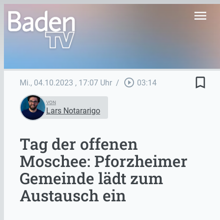
menu
bookmark_border
play_circle_outline
Mi., 04.10.2023
, 17:07 Uhr
/
03:14
VON
Lars Notararigo
Tag der offenen
Moschee: Pforzheimer
Gemeinde lädt zum
Austausch ein