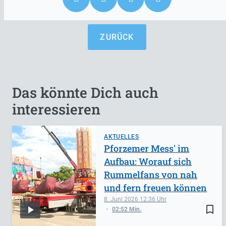
ZURÜCK
Das könnte Dich auch
interessieren
AKTUELLES
Pforzemer Mess' im
Aufbau: Worauf sich
Rummelfans von nah
und fern freuen können
8. Juni 2026
12:36
bookmark_border
02:52 Min.