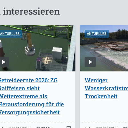
 interessieren
AKTUELLES
AKTUELLES
Getreideernte 2026: ZG
Weniger
Raiffeisen sieht
Wasserkraftst
Wetterextreme als
Trockenheit
Herausforderung für die
Versorgungssicherheit