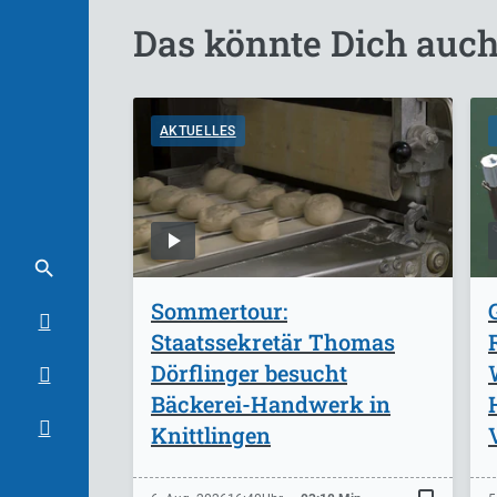
Das könnte Dich auch
AKTUELLES
Sommertour:
Staatssekretär Thomas
Dörflinger besucht
Bäckerei-Handwerk in
Knittlingen