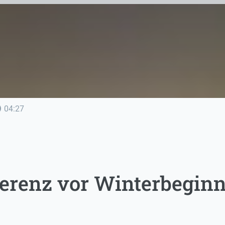
line
04:27
erenz vor Winterbegin