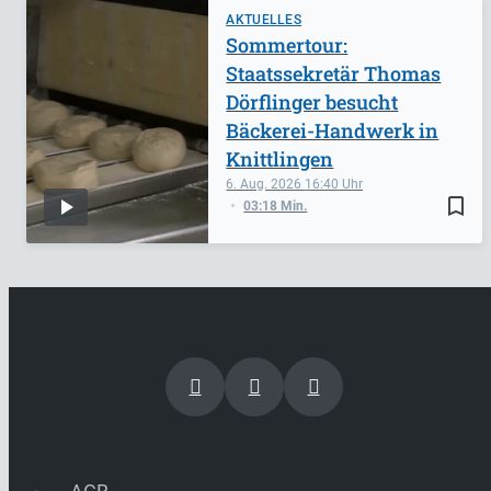
AKTUELLES
Sommertour:
Staatssekretär Thomas
Dörflinger besucht
Bäckerei-Handwerk in
Knittlingen
6. Aug. 2026
16:40
bookmark_border
03:18 Min.