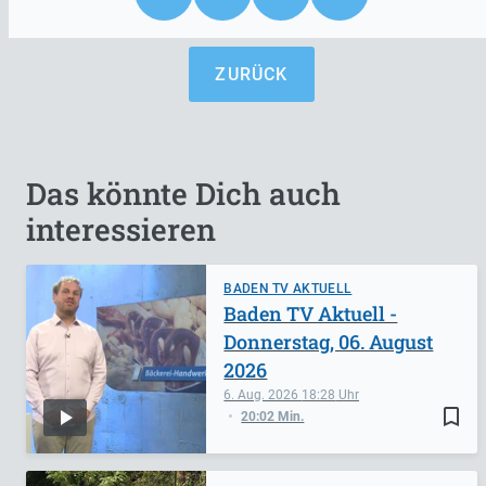
ZURÜCK
Das könnte Dich auch
interessieren
BADEN TV AKTUELL
Baden TV Aktuell -
Donnerstag, 06. August
2026
6. Aug. 2026
18:28
bookmark_border
20:02 Min.