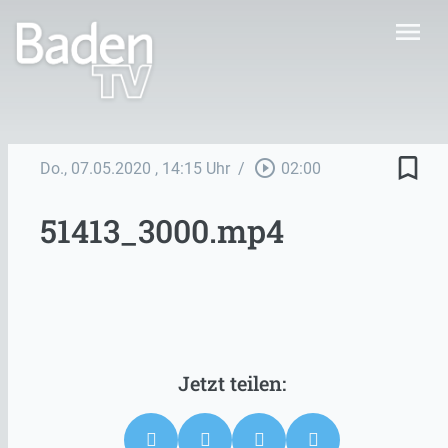
menu
bookmark_border
play_circle_outline
Do., 07.05.2020
, 14:15 Uhr
/
02:00
51413_3000.mp4