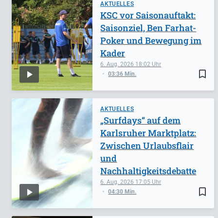
AKTUELLES
KSC vor Saisonauftakt:
Saisonziel, Ben Farhat-
Poker und Bewegung im
Kader
6. Aug. 2026
18:02
bookmark_border
03:36 Min.
AKTUELLES
„Surfdays“ auf dem
Karlsruher Marktplatz:
Zwischen Urlaubsflair
und
Nachhaltigkeitsdebatte
6. Aug. 2026
17:05
bookmark_border
04:30 Min.