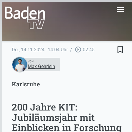
menu
bookmark_border
play_circle_outline
Do., 14.11.2024
, 14:04 Uhr
/
02:45
VON
Max Gehrlein
Karlsruhe
200 Jahre KIT:
Jubiläumsjahr mit
Einblicken in Forschung