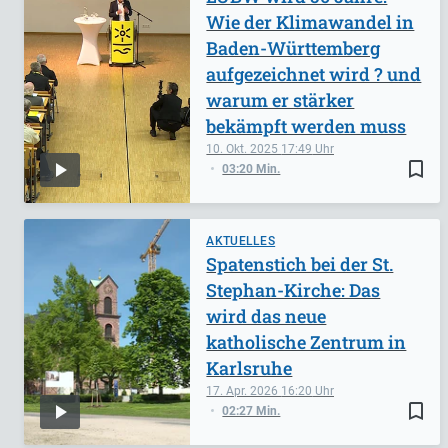
Wie der Klimawandel in
Baden-Württemberg
aufgezeichnet wird ? und
warum er stärker
bekämpft werden muss
10. Okt. 2025
17:49
bookmark_border
03:20 Min.
AKTUELLES
Spatenstich bei der St.
Stephan-Kirche: Das
wird das neue
katholische Zentrum in
Karlsruhe
17. Apr. 2026
16:20
bookmark_border
02:27 Min.