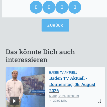
ZURÜCK
Das könnte Dich auch
interessieren
BADEN TV AKTUELL
Baden TV Aktuell -
Donnerstag, 06. August
2026
6. Aug. 2026
18:28
bookmark_border
20:02 Min.