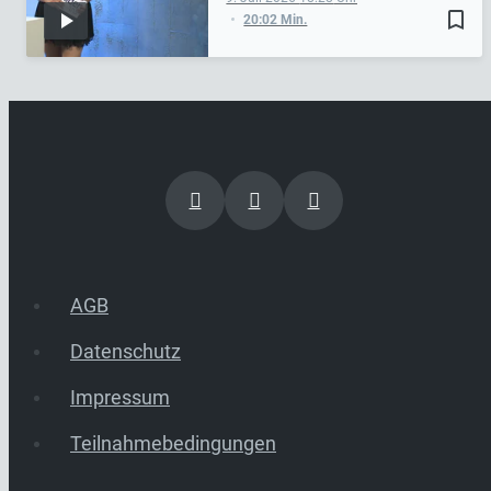
bookmark_border
20:02 Min.
AGB
Datenschutz
Impressum
Teilnahmebedingungen