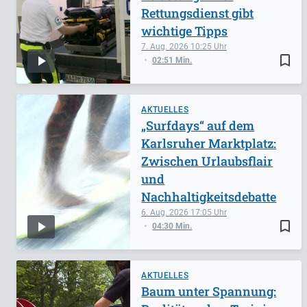
Rettungsdienst gibt
wichtige Tipps
7. Aug. 2026
10:25
bookmark_border
02:51 Min.
AKTUELLES
„Surfdays“ auf dem
Karlsruher Marktplatz:
Zwischen Urlaubsflair
und
Nachhaltigkeitsdebatte
6. Aug. 2026
17:05
bookmark_border
04:30 Min.
AKTUELLES
Baum unter Spannung: