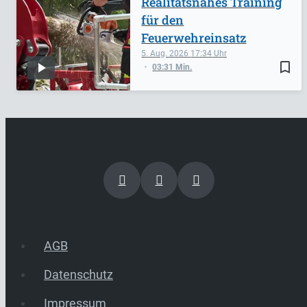
Realitätsnahes Training
für den
Feuerwehreinsatz
5. Aug. 2026
17:34
bookmark_border
03:31 Min.
AGB
Datenschutz
Impressum