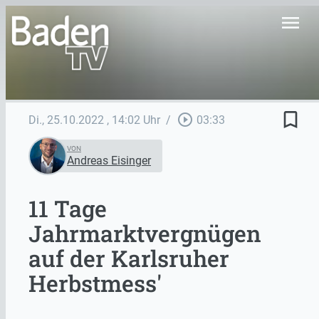
menu
bookmark_border
play_circle_outline
Di., 25.10.2022
, 14:02 Uhr
/
03:33
VON
Andreas Eisinger
11 Tage
Jahrmarktvergnügen
auf der Karlsruher
Herbstmess'