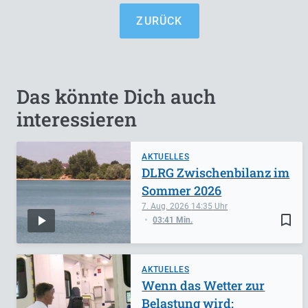
ZURÜCK
Das könnte Dich auch
interessieren
AKTUELLES
DLRG Zwischenbilanz im
Sommer 2026
7. Aug. 2026
14:35
bookmark_border
03:41 Min.
AKTUELLES
Wenn das Wetter zur
Belastung wird: