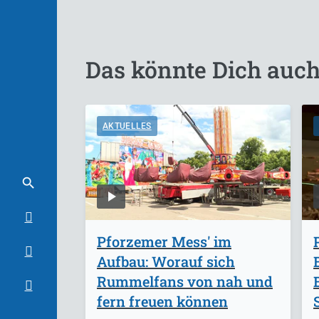
Das könnte Dich auch
AKTUELLES
Pforzemer Mess' im
Aufbau: Worauf sich
Rummelfans von nah und
fern freuen können