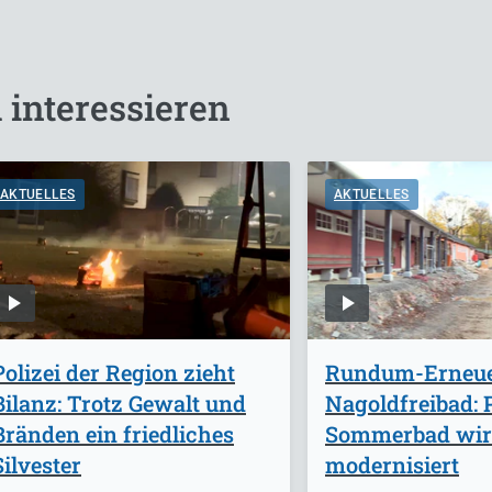
 interessieren
AKTUELLES
AKTUELLES
Polizei der Region zieht
Rundum-Erneue
Bilanz: Trotz Gewalt und
Nagoldfreibad:
Bränden ein friedliches
Sommerbad wi
Silvester
modernisiert