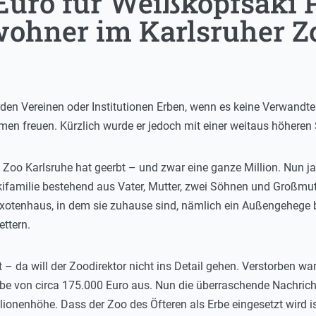
 Euro für Weißkopfsaki 
ohner im Karlsruher Z
den Vereinen oder Institutionen Erben, wenn es keine Verwandte
men freuen. Kürzlich wurde er jedoch mit einer weitaus höheren 
oo Karlsruhe hat geerbt – und zwar eine ganze Million. Nun ja, 
familie bestehend aus Vater, Mutter, zwei Söhnen und Großmutter
Exotenhaus, in dem sie zuhause sind, nämlich ein Außengeheg
ettern.
– da will der Zoodirektor nicht ins Detail gehen. Verstorben wa
be von circa 175.000 Euro aus. Nun die überraschende Nachricht 
ionenhöhe. Dass der Zoo des Öfteren als Erbe eingesetzt wird is