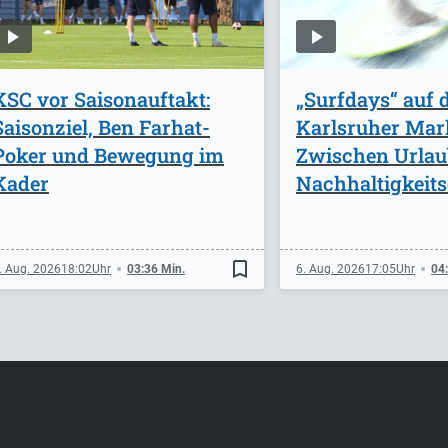
KSC vor Saisonauftakt:
„Surfdays“ auf
Saisonziel, Ben Farhat-
Karlsruher Mark
Poker und Bewegung im
Zwischen Urlau
Kader
Nachhaltigkeits
bookmark_border
. Aug. 2026
18:02
03:36 Min.
6. Aug. 2026
17:05
04