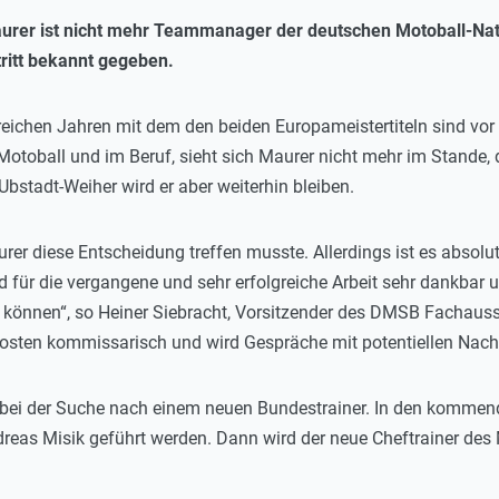
rer ist nicht mehr Teammanager der deutschen Motoball-Nat
ritt bekannt gegeben.
greichen Jahren mit dem den beiden Europameistertiteln sind vor
otoball und im Beruf, sieht sich Maurer nicht mehr im Stande
Ubstadt-Weiher wird er aber weiterhin bleiben.
er diese Entscheidung treffen musste. Allerdings ist es absolut
nd für die vergangene und sehr erfolgreiche Arbeit sehr dankbar
u können“, so Heiner Siebracht, Vorsitzender des DMSB Fachaus
Posten kommissarisch und wird Gespräche mit potentiellen Nac
ei der Suche nach einem neuen Bundestrainer. In den kommend
reas Misik geführt werden. Dann wird der neue Cheftrainer des