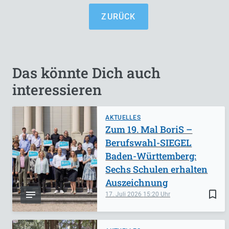
ZURÜCK
Das könnte Dich auch
interessieren
AKTUELLES
Zum 19. Mal BoriS –
Berufswahl-SIEGEL
Baden-Württemberg:
Sechs Schulen erhalten
Auszeichnung
bookmark_border
17. Juli 2026
15:20