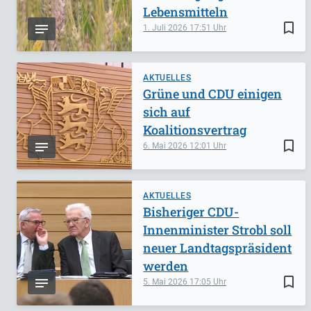
Lebensmitteln
bookmark_border
1. Juli 2026
17:51
AKTUELLES
Grüne und CDU einigen
sich auf
Koalitionsvertrag
bookmark_border
6. Mai 2026
12:01
AKTUELLES
Bisheriger CDU-
Innenminister Strobl soll
neuer Landtagspräsident
werden
bookmark_border
5. Mai 2026
17:05