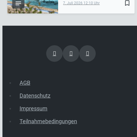
bookmark_border
7. Juli 2026
12:10
AGB
Datenschutz
Impressum
Teilnahmebedingungen