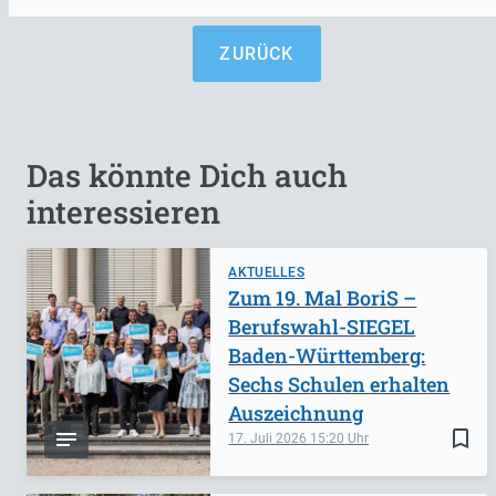
ZURÜCK
Das könnte Dich auch
interessieren
AKTUELLES
Zum 19. Mal BoriS –
Berufswahl-SIEGEL
Baden-Württemberg:
Sechs Schulen erhalten
Auszeichnung
bookmark_border
17. Juli 2026
15:20