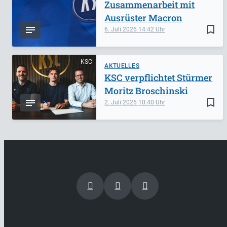
Zusammenarbeit mit
Ausrüster Macron
bookmark_border
6. Juli 2026
14:42
KSC
AKTUELLES
KSC verpflichtet Stürmer
Moritz Broschinski
bookmark_border
2. Juli 2026
10:40