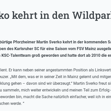
ko kehrt in den Wildpa
ürtige Pforzheimer Martin Sverko kehrt in der kommenden Sai
aben des Karlsruher SC für eine Saison vom FSV Mainz ausgel
 KSC-Talentteam groß geworden und hatte dort ab 2010 die 
ent. Er kann neben seiner angestammten Position als Linksvertei
euzer. „Mit dem, was er in seiner Zeit in Mainz gelernt und mitg
cklung gehen – davon sind wir überzeugt.“ Martin Sverko freut s
 zu sammeln, mich weiter entwickeln und meinen Teil zum Erfolg
geworden bin, macht die Sache natürlich einfacher, weil ich in
uchen werde. “