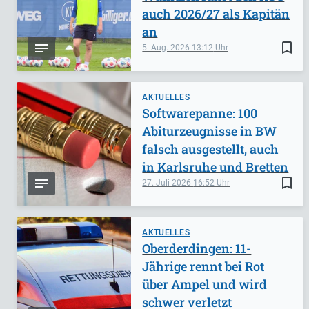
auch 2026/27 als Kapitän
an
bookmark_border
5. Aug. 2026
13:12
AKTUELLES
Softwarepanne: 100
Abiturzeugnisse in BW
falsch ausgestellt, auch
in Karlsruhe und Bretten
bookmark_border
27. Juli 2026
16:52
AKTUELLES
Oberderdingen: 11-
Jährige rennt bei Rot
über Ampel und wird
schwer verletzt