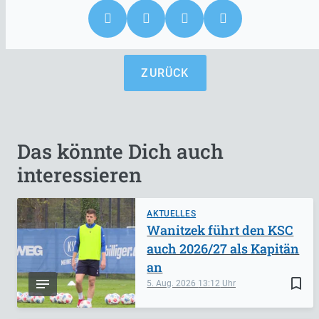
ZURÜCK
Das könnte Dich auch
interessieren
AKTUELLES
Wanitzek führt den KSC
auch 2026/27 als Kapitän
an
bookmark_border
5. Aug. 2026
13:12