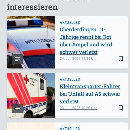
interessieren
AKTUELLES
Oberderdingen: 11-
Jährige rennt bei Rot
über Ampel und wird
schwer verletzt
bookmark_border
24. Juli 2026
11:34
AKTUELLES
Kleintransporter-Fahrer
bei Unfall auf A5 schwer
verletzt
bookmark_border
23. Juli 2026
10:26
AKTUELLES