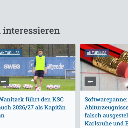
 interessieren
AKTUELLES
AKTUELLES
Wanitzek führt den KSC
Softwarepanne:
auch 2026/27 als Kapitän
Abiturzeugniss
an
falsch ausgestel
Karlsruhe und B