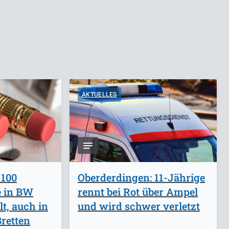
AKTUELLES
 100
Oberderdingen: 11-Jährige
e in BW
rennt bei Rot über Ampel
lt, auch in
und wird schwer verletzt
retten