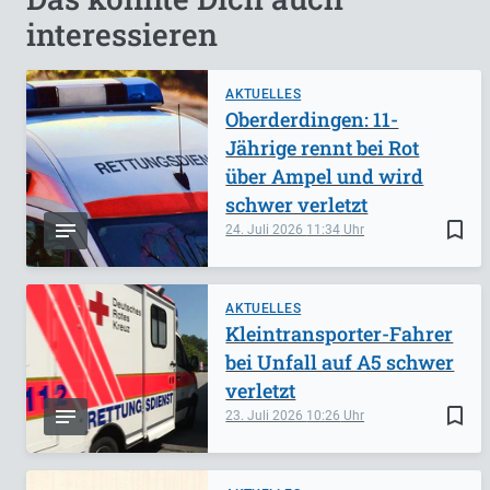
interessieren
AKTUELLES
Oberderdingen: 11-
Jährige rennt bei Rot
über Ampel und wird
schwer verletzt
bookmark_border
24. Juli 2026
11:34
AKTUELLES
Kleintransporter-Fahrer
bei Unfall auf A5 schwer
verletzt
bookmark_border
23. Juli 2026
10:26