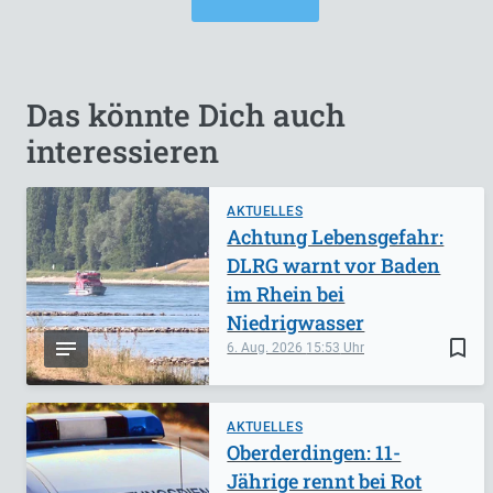
Das könnte Dich auch
interessieren
AKTUELLES
Achtung Lebensgefahr:
DLRG warnt vor Baden
im Rhein bei
Niedrigwasser
bookmark_border
6. Aug. 2026
15:53
AKTUELLES
Oberderdingen: 11-
Jährige rennt bei Rot