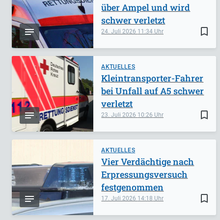
über Ampel und wird
schwer verletzt
bookmark_border
24. Juli 2026
11:34
AKTUELLES
Kleintransporter-Fahrer
bei Unfall auf A5 schwer
verletzt
bookmark_border
23. Juli 2026
10:26
AKTUELLES
Vier Verdächtige nach
Erpressungsversuch
festgenommen
bookmark_border
17. Juli 2026
14:18