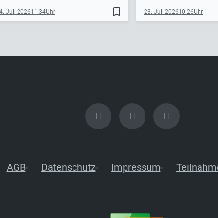
bookmark_border
4. Juli 2026
11:34
23. Juli 2026
10:26
AGB
Datenschutz
Impressum
Teilnahm