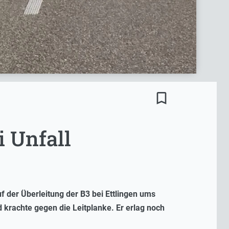
bookmark_border
i Unfall
uf der Überleitung der B3 bei Ettlingen ums
d krachte gegen die Leitplanke. Er erlag noch