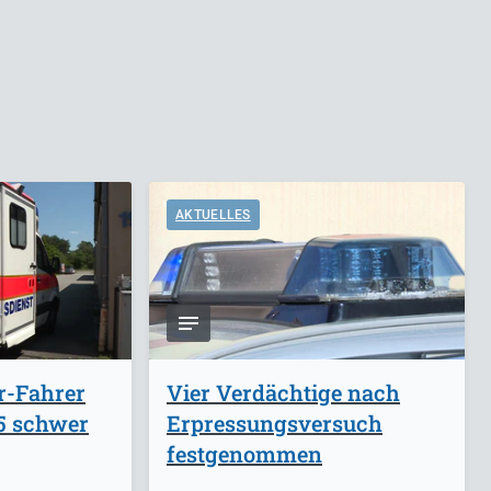
AKTUELLES
r-Fahrer
Vier Verdächtige nach
A5 schwer
Erpressungsversuch
festgenommen