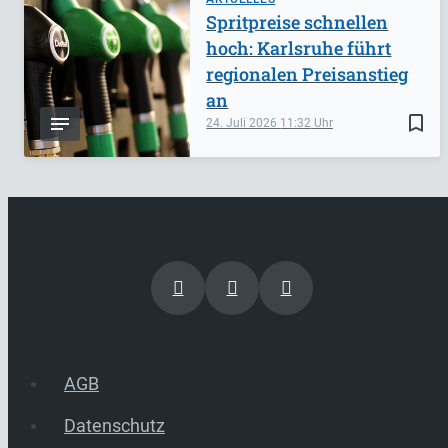
Spritpreise schnellen
hoch: Karlsruhe führt
regionalen Preisanstieg
an
bookmark_border
24. Juli 2026
11:32
AGB
Datenschutz