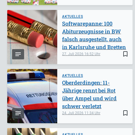
AKTUELLES
Softwarepanne: 100
Abiturzeugnisse in BW
falsch ausgestellt, auch
in Karlsruhe und Bretten
bookmark_border
27. Juli 2026
16:52
AKTUELLES
Oberderdingen: 11-
Jährige rennt bei Rot
über Ampel und wird
schwer verletzt
bookmark_border
24. Juli 2026
11:34
AKTUELLES