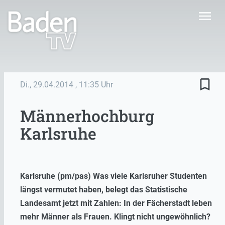
menu
bookmark_border
Di., 29.04.2014
, 11:35 Uhr
Männerhochburg
Karlsruhe
Karlsruhe (pm/pas) Was viele Karlsruher Studenten
längst vermutet haben, belegt das Statistische
Landesamt jetzt mit Zahlen: In der Fächerstadt leben
mehr Männer als Frauen. Klingt nicht ungewöhnlich?