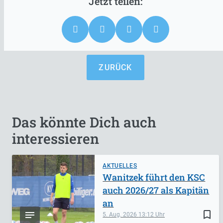
ZURÜCK
Das könnte Dich auch
interessieren
AKTUELLES
Wanitzek führt den KSC
auch 2026/27 als Kapitän
an
bookmark_border
5. Aug. 2026
13:12