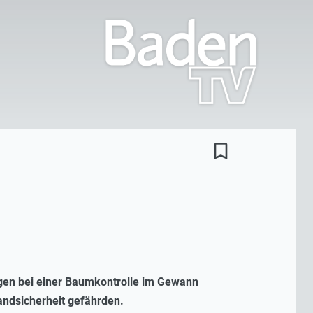
bookmark_border
ingen bei einer Baumkontrolle im Gewann
andsicherheit gefährden.