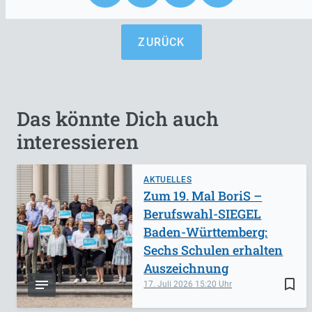
ZURÜCK
Das könnte Dich auch
interessieren
AKTUELLES
Zum 19. Mal BoriS –
Berufswahl-SIEGEL
Baden-Württemberg:
Sechs Schulen erhalten
Auszeichnung
bookmark_border
17. Juli 2026
15:20