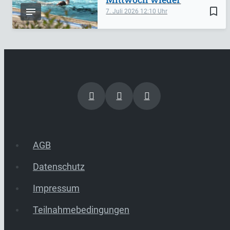
bookmark_border
7. Juli 2026
12:10
AGB
Datenschutz
Impressum
Teilnahmebedingungen