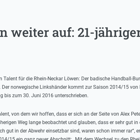
n weiter auf: 21-jährig
alent für die Rhein-Neckar Löwen: Der badische Handball-Bund
. Der norwegische Linkshänder kommt zur Saison 2014/15 von 
ag bis zum 30. Juni 2016 unterschrieben.
alent, von dem wir hoffen, dass er sich an der Seite von Alex Pet
sherigen Weg lange beobachtet und glauben, dass er sehr gut in
ch gut in der Abwehr einsetzbar sind, waren schon immer rar“, 
014/15 ein ganz neuer Abschnitt: „Mit dem Wechsel zu den Rhe