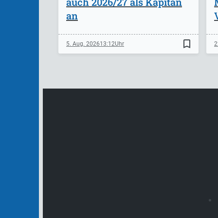
auch 2026/27 als Kapitän
an
bookmark_border
5. Aug. 2026
13:12
2