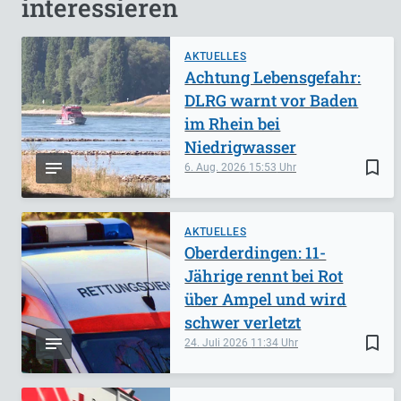
interessieren
AKTUELLES
Achtung Lebensgefahr:
DLRG warnt vor Baden
im Rhein bei
Niedrigwasser
bookmark_border
6. Aug. 2026
15:53
AKTUELLES
Oberderdingen: 11-
Jährige rennt bei Rot
über Ampel und wird
schwer verletzt
bookmark_border
24. Juli 2026
11:34