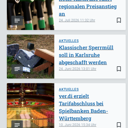
regionalen Preisanstieg
an
bookmark_border
24. Juli 2026
11:32
AKTUELLES
Klassischer Sperrmüll
soll in Karlsruhe
abgeschafft werden
bookmark_border
24. Juni 2026
13:01
AKTUELLES
ver.di erzielt
Tarifabschluss bei
Spielbanken Baden-
Württemberg
bookmark_border
10. Juni 2026
15:34