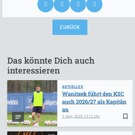
ZURÜCK
Das könnte Dich auch
interessieren
AKTUELLES
Wanitzek führt den KSC
auch 2026/27 als Kapitän
an
bookmark_border
5. Aug. 2026
13:12