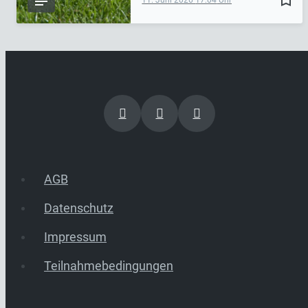
bookmark_border
11. Juni 2026
17:04
AGB
Datenschutz
Impressum
Teilnahmebedingungen