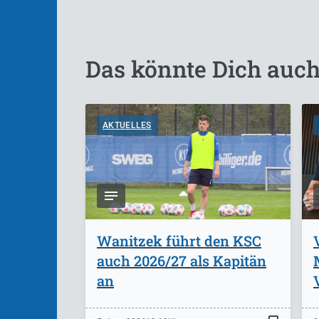
Das könnte Dich auch
AKTUELLES
Wanitzek führt den KSC
auch 2026/27 als Kapitän
an