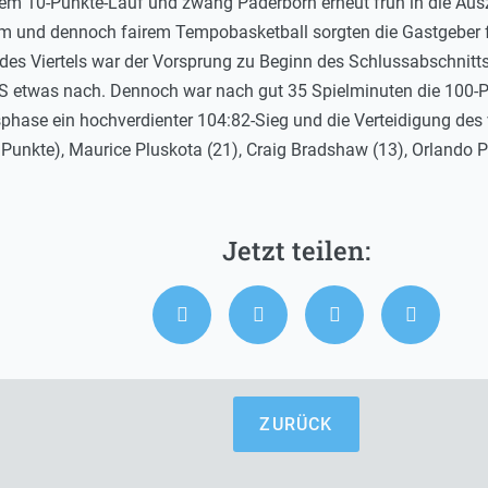
 einem 10-Punkte-Lauf und zwang Paderborn erneut früh in die Au
em und dennoch fairem Tempobasketball sorgten die Gastgeber fü
des Viertels war der Vorsprung zu Beginn des Schlussabschnitts
NS etwas nach. Dennoch war nach gut 35 Spielminuten die 100-P
hase ein hochverdienter 104:82-Sieg und die Verteidigung des vi
 Punkte), Maurice Pluskota (21), Craig Bradshaw (13), Orlando 
ZURÜCK