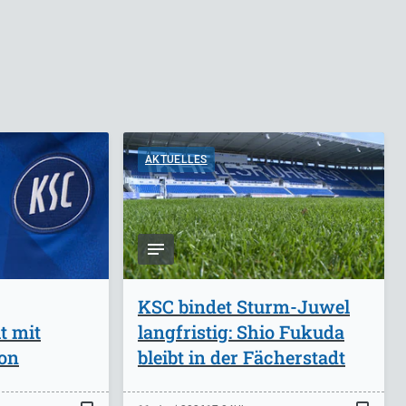
AKTUELLES
KSC bindet Sturm-Juwel
t mit
langfristig: Shio Fukuda
on
bleibt in der Fächerstadt