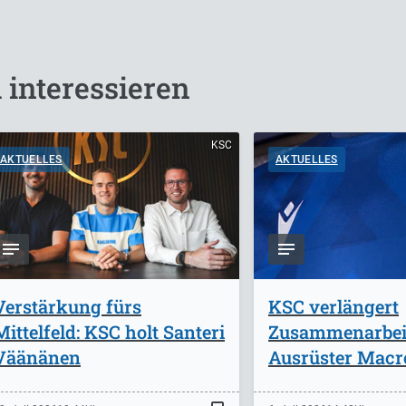
 interessieren
KSC
AKTUELLES
AKTUELLES
Verstärkung fürs
KSC verlängert
Mittelfeld: KSC holt Santeri
Zusammenarbei
Väänänen
Ausrüster Macr