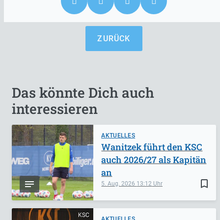
ZURÜCK
Das könnte Dich auch
interessieren
AKTUELLES
Wanitzek führt den KSC
auch 2026/27 als Kapitän
an
bookmark_border
5. Aug. 2026
13:12
KSC
AKTUELLES